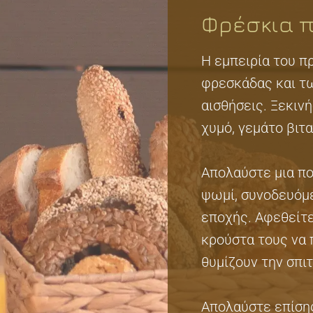
Φρέσκια 
Η εμπειρία του πρ
φρεσκάδας και τω
αισθήσεις. Ξεκιν
χυμό, γεμάτο βιτ
Απολαύστε μια πο
ψωμί, συνοδευόμ
εποχής. Αφεθείτε
κρούστα τους να 
θυμίζουν την σπιτ
Απολαύστε επίση